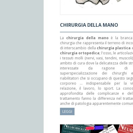
CHIRURGIA DELLA MANO
La
chirurgia della mano
è la branca 
chirurgia che rappresenta il terreno di inc
di interscambio della
chirurgia plastica
e
chirurgia ortopedica
; l'osso, le articolaz
i tessuti molli (nervi, vasi, tendini, muscol
ambito di cura dove la delicatezza delle st
interessate da ragione di
superspecializzazione dei chirurghi 
riabilitatori che si occupano di questo se
corporeo ... indispensabile per la v
relazione, il lavoro, lo sport. La cono
approfondita delle complicanze e del
trattamento fanno la differenza nel tratt
anche di patologia apparentemente comun
LEGGI