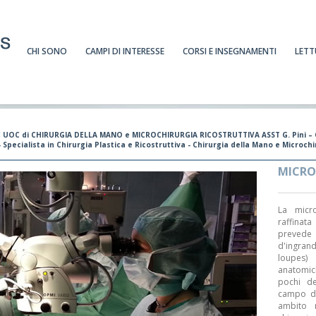
CHI SONO
CAMPI DI INTERESSE
CORSI E INSEGNAMENTI
LETT
 UOC di CHIRURGIA DELLA MANO e MICROCHIRURGIA RICOSTRUTTIVA ASST G. Pini – 
Specialista in Chirurgia Plastica e Ricostruttiva - Chirurgia della Mano e Microch
MICRO
La micro
raffinata
preved
d'ingra
loupes) 
anatomic
pochi de
campo d'
ambito r