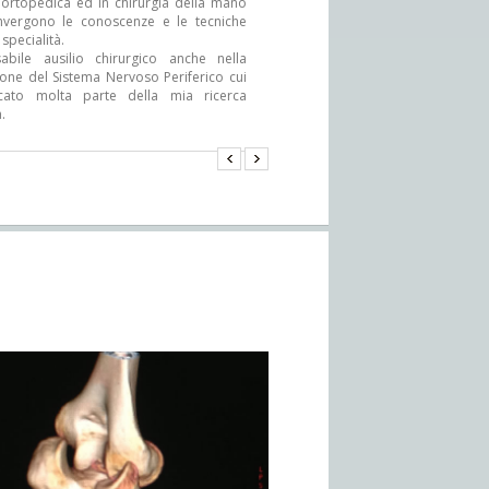
 ortopedica ed in chirurgia della mano
vergono le conoscenze e le tecniche
specialità.
sabile ausilio chirurgico anche nella
ione del Sistema Nervoso Periferico cui
cato molta parte della mia ricerca
a.