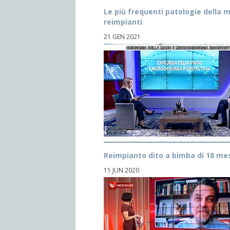
Le più frequenti patologie della m
reimpianti
21 GEN 2021
Reimpianto dito a bimba di 18 mesi
11 JUN 2020