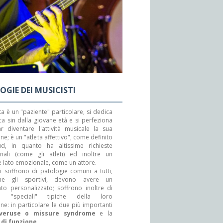
GIE DEI MUSICISTI
sta è un "paziente" particolare, si dedica
ca sin dalla giovane età e si perfeziona
r diventare l'attività musicale la sua
ne; è un "atleta affettivo", come definito
d, in quanto ha altissime richieste
onali (come gli atleti) ed inoltre un
 lato emozionale, come un attore.
ti soffrono di patologie comuni a tutti,
 gli sportivi, devono avere un
to personalizzato; soffrono inoltre di
ie "speciali" tipiche della loro
ne: in particolare le due più importanti
veruse o missure syndrome
e la
 di funzione
.