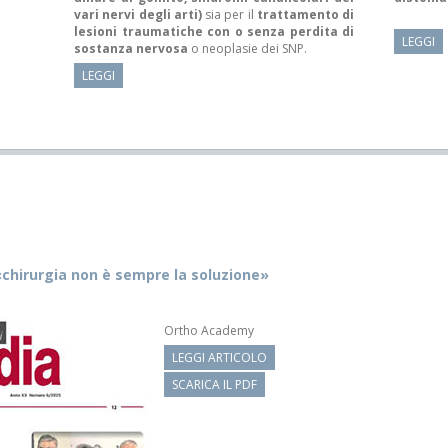
vari nervi degli arti)
sia per il
trattamento di
lesioni traumatiche con o senza perdita di
LEGGI
sostanza nervosa
o neoplasie dei SNP.
LEGGI
«chirurgia non è sempre la soluzione»
Ortho Academy
LEGGI ARTICOLO
SCARICA IL PDF