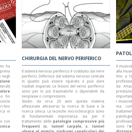
PATOLO
CHIRURGIA DEL NERVO PERIFERICO
 mi ha
Il musici
prima
Il sistema nervoso periferico è costituito dai nervi
alla musi
 negli
periferici. Differisce dal sistema nervoso centrale
fino a fa
zione
in quanto può essere riparato e può dare
professio
terali)
risultati insperati. Le lesioni del nervo periferico
da Artau
olore
sono per lo più traumatiche o dipendenti da
prestazi
po ho
neoplasie o compressioni.
importate
scenze
Studio da circa 20 anni questa materia
I musicis
ri fino
affascinate attraverso la ricerca di base e la
ma come
rca in
ricerca clinica. Le tecniche microchirurgico sono
trattamen
di fondamentale importanza sia per il
patolog
so con
trattamento delle
patologie compressive più
professio
cnica
frequenti (s. tunnel carpale, s. tunnel
sono l'
o
ulnare al gomito, sindromi canalicolari dei
distonia