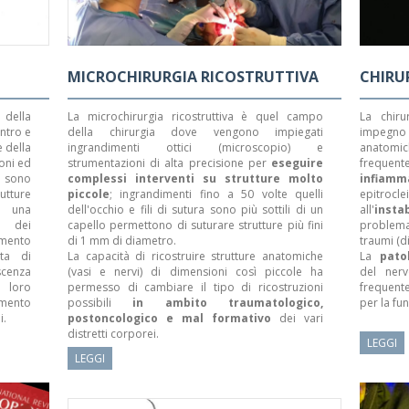
MICROCHIRURGIA RICOSTRUTTIVA
CHIRU
della
La microchirurgia ricostruttiva è quel campo
La chiru
ontro e
della chirurgia dove vengono impiegati
impegno 
 della
ingrandimenti ottici (microscopio) e
anatom
ioni ed
strumentazioni di alta precisione per
eseguire
frequen
i) sono
complessi interventi su strutture molto
infiamm
rutture
piccole
; ingrandimenti fino a 50 volte quelli
epitrocl
 una
dell'occhio e fili di sutura sono più sottili di un
all'
instab
e dei
capello permettono di suturare strutture più fini
problema
gmento
di 1 mm di diametro.
traumi (di
ita di
La capacità di ricostruire strutture anatomiche
La
pato
scenza
(vasi e nervi) di dimensioni così piccole ha
del nerv
 loro
permesso di cambiare il tipo di ricostruzioni
frequent
amento
possibili
in ambito traumatologico,
per la fu
i.
postoncologico e mal formativo
dei vari
distretti corporei.
LEGGI
LEGGI