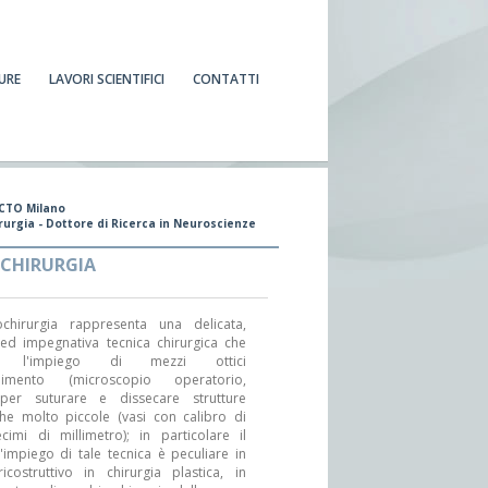
URE
LAVORI SCIENTIFICI
CONTATTI
CTO Milano
irurgia - Dottore di Ricerca in Neuroscienze
CHIRURGIA
chirurgia rappresenta una delicata,
 ed impegnativa tecnica chirurgica che
e l'impiego di mezzi ottici
ndimento (microscopio operatorio,
per suturare e dissecare strutture
he molto piccole (vasi con calibro di
cimi di millimetro); in particolare il
impiego di tale tecnica è peculiare in
icostruttivo in chirurgia plastica, in