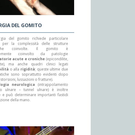
RGIA DEL GOMITO
rgia del gomito richiede particolare
per la complessità delle strutture
iche coinvolte. Il gomito è
temente coinvolto da patologie
atorie acute e croniche
(epicondilite,
eite), ma anche quadri clinici legati
ilità
o alla
rigidità
; queste ultime due
tiche sono soprattutto evidenti dopo
storsioni, lussazioni o fratture).
logia neurologica
(intrappolamento
o ulnare – tunnel ulnare) è inoltre
e e può determinare importanti fastidi
nzione della mano.