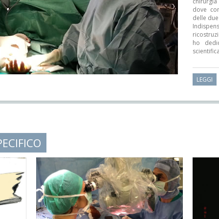
chirurgia
dove con
delle due 
Indispen
ricostruz
ho dedi
scientific
LEGGI
PECIFICO