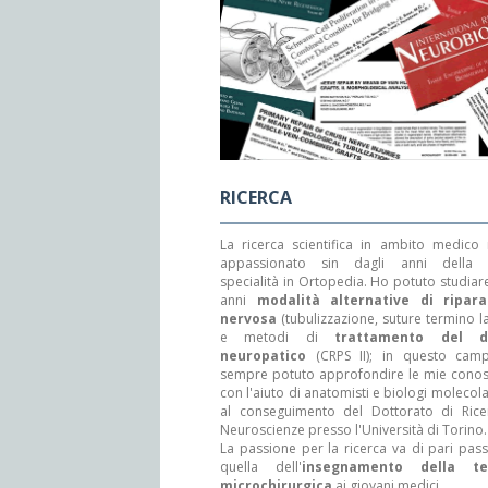
RICERCA
La ricerca scientifica in ambito medico
appassionato sin dagli anni della 
specialità in Ortopedia. Ho potuto studiare
anni
modalità alternative di ripara
nervosa
(tubulizzazione, suture termino la
e metodi di
trattamento del d
neuropatico
(CRPS II); in questo cam
sempre potuto approfondire le mie cono
con l'aiuto di anatomisti e biologi molecola
al conseguimento del Dottorato di Rice
Neuroscienze presso l'Università di Torino.
La passione per la ricerca va di pari pas
quella dell'
insegnamento della te
microchirurgica
ai giovani medici.